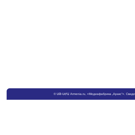
©
ՍԹ
-
ՍԺԱ
Armenia.ru
, «Медиафабрика „Аракс“». Свид