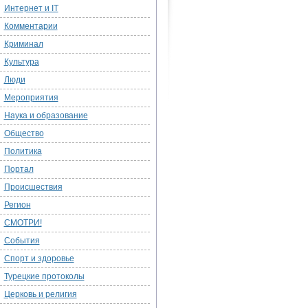
Интернет и IT
Комментарии
Криминал
Культура
Люди
Мероприятия
Наука и образование
Общество
Политика
Портал
Происшествия
Регион
СМОТРИ!
События
Спорт и здоровье
Турецкие протоколы
Церковь и религия