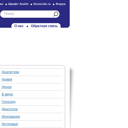
ио
Шрифт Anahit
Genocide.ru
Форум
О нас
Обратная связь
Аналитика
Армия
Арцах
В мире
Геноцид
Диаспора
Инновации
Интервью