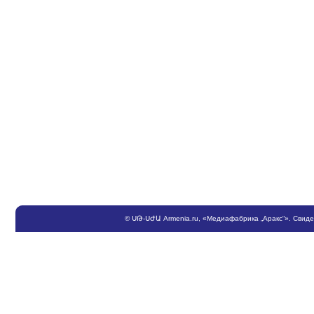
©
ՍԹ
-
ՍԺԱ
Armenia.ru
, «Медиафабрика „Аракс“». Свид