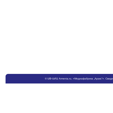
©
ՍԹ
-
ՍԺԱ
Armenia.ru
, «Медиафабрика „Аракс“». Свид