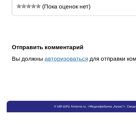
(Пока оценок нет)
Отправить комментарий
Вы должны
авторизоваться
для отправки ко
©
ՍԹ
-
ՍԺԱ
Armenia.ru
, «Медиафабрика „Аракс“». Свид