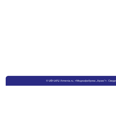
©
ՍԹ
-
ՍԺԱ
Armenia.ru
, «Медиафабрика „Аракс“». Свид