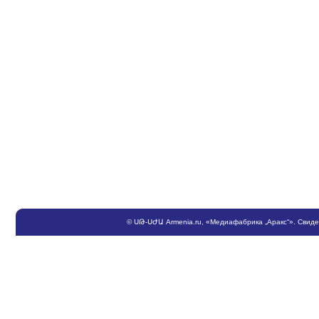
©
ՍԹ
-
ՍԺԱ
Armenia.ru
, «Медиафабрика „Аракс“». Свид