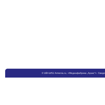
©
ՍԹ
-
ՍԺԱ
Armenia.ru
, «Медиафабрика „Аракс“». Свид