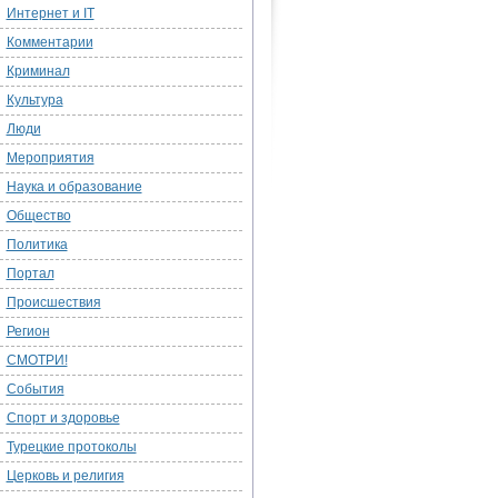
Интернет и IT
Комментарии
Криминал
Культура
Люди
Мероприятия
Наука и образование
Общество
Политика
Портал
Происшествия
Регион
СМОТРИ!
События
Спорт и здоровье
Турецкие протоколы
Церковь и религия