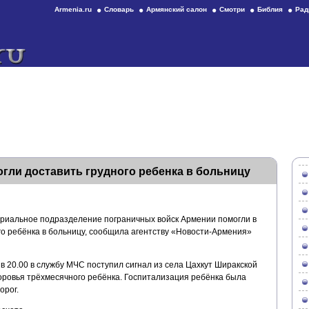
Armenia.ru
Словарь
Армянский салон
Смотри
Библия
Рад
гли доставить грудного ребенка в больницу
риальное подразделение пограничных войск Армении помогли в
го ребёнка в больницу, сообщила агентству «Новости-Армения»
в 20.00 в службу МЧС поступил сигнал из села Цахкут Ширакской
оровья трёхмесячного ребёнка. Госпитализация ребёнка была
орог.