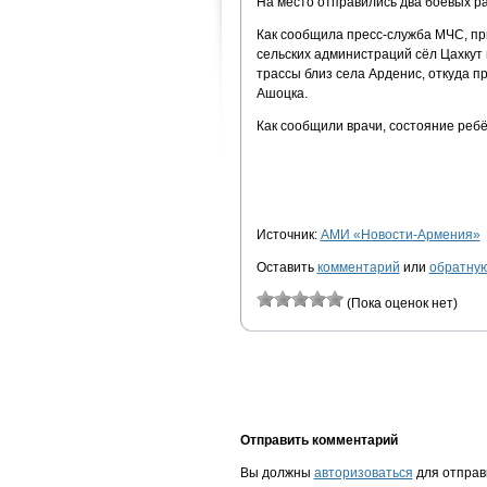
На место отправились два боевых ра
Как сообщила пресс-служба МЧС, при
сельских администраций сёл Цахкут
трассы близ села Арденис, откуда 
Ашоцка.
Как сообщили врачи, состояние ребё
Источник:
АМИ «Новости-Армения»
Оставить
комментарий
или
обратную
(Пока оценок нет)
Отправить комментарий
Вы должны
авторизоваться
для отправ