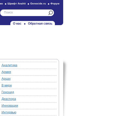
ио
Шрифт Anahit
Genocide.ru
Форум
О нас
Обратная связь
Аналитика
Армия
Арцах
В мире
Геноцид
Диаспора
Инновации
Интервью