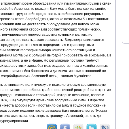
в транспортировке оборудования или гуманитарных грузов в связи
рофой в Армении, то реакция Баку могла быть положительной», –
о мнению, трудно себе представить возобновление регулярных
ревозок через Азербайджан, которые позволили бы восстановить
рмении или же доставлять оборудование для нового блока
ного заключения сторонами соответствующих политических,
, регулирования множества других крупных и мелких, но
зя сегодня открыть, а завтра закрыть. Ведь когда заключаются
и продукции должны четко определиться с транспортным
ени зависит география выбора конкретного поставщика и
Армения могла бы с большей выгодой приобретать не в Украине, а в
ркменистане, а не в Иране. Но регулярные поставки требуют
х маршрутов, и здесь без межгосударственных и хозяйственных
х механизмов, без банковских и дипломатических отношений не
у Азербайджаном и Арменией нет», – заявил Мусабеков.
ть во внимание политическую и психологическую составляющую
на не может пренебречь крайне негативной реакцией на открытие
граждан, изгнанных с территорий, которые незаконно, вопреки
 874, 884) оккупируют армянские вооруженные силы. Открытие
е «жеста доброй воли» поставило бы Баку в трудное положение
ведь совсем недавно после демарша Баку правительство Турции
токолам отказалось открыть границу с Арменией, вплоть до
 урегулировании.