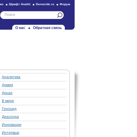
ио
Шрифт Anahit
Genocide.ru
Форум
О нас
Обратная связь
Аналитика
Армия
Арцах
В мире
Геноцид
Диаспора
Инновации
Интервью