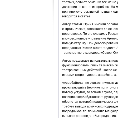
третьих, если от Армении все же не 
движение не составит проблем. На 
причине конструктивной позиции одн
говорится в статье.
Автор статьи Юрий Симонян полагает
сыграть Россия, взявшаяся за осно
переговорах. По его словам, у Росс
в концессионное управление Армянс
полную катушку. При деблокировании
переданных России в счет госдолга А
транспортного коридора «Север-Юг»,
Автор предлагает использовать поло
функционировали лишь те участки ж
театра военных действий. После же
итогами сторон, дорога заработала.
«Азербайджан не считает нужным де
проживающий в Берлине политолог Аш
потому уступки, во всяком случае, 
позиция азербайджанского руководст
обернется потерей политических фун
требует вывода армянских подраздел
посредников, то, по мнению Манучаря
сильна в регионе, чтобы продавлива