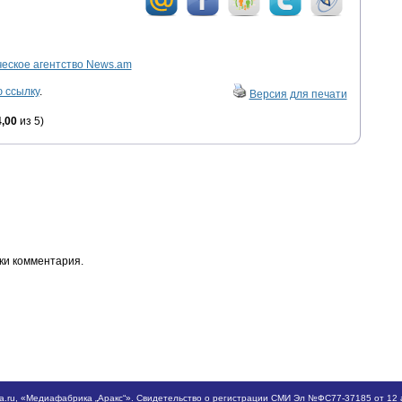
ское агентство News.am
 ссылку
.
Версия для печати
4,00
из 5)
ки комментария.
a.ru
, «Медиафабрика „Аракс“». Свидетельство о регистрации СМИ Эл №ФС77-37185 от 12 а