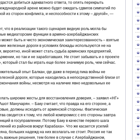
удастся добиться адекватного ответа, то опять перекрыть
международной арене можно будет ожидать сдвигов симпатий по
ой из сторон конфликта, и неспособности к этому – другой», —
, что в реализации такого сценария видную роль могла бы
вные медиаторские функции в армяно-азербайджанских
ии может быть и чисто экономическая заинтересованность – взятые
кие железные дороги в условиях блокады используются не на
, вероятно, иной может стать судьба армянских предприятий,
рмении, но так и не заработавших. Не стоит забывать и о проекте
 который стал бы играть еще более значимую роль, чем сейчас.
жительный опыт Балкан, где даже в период пика войны не
елезной дороги, которые находились в непосредственной близи от
 окончания войны, несмотря на наличие явно недовольных ее
лать широкие жесты для восстановления доверия, – заявил «НГ»
от Манучарян. – Баку считает, что правда на его стороне, а
первые, должны исходить от армянской стороны. Фактическая
ва сводится к тому, что любой компромисс с его стороны завтра
кций в госуправлении. Потому Баку в качестве первого шага
ений из районов вокруг Карабаха». Что же касается усилий
на, больших надежд на них возлагать не стоит. Россия не так
ть важные решения, тем более в случае с Азербайджаном,