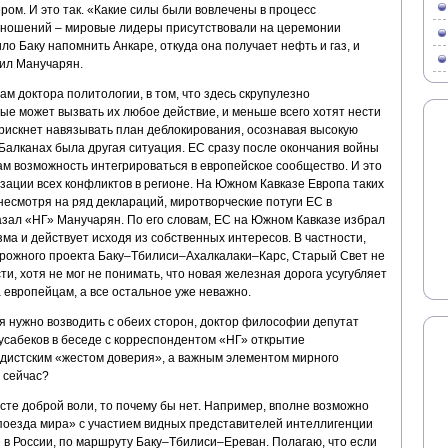
ом. И это так. «Какие силы были вовлечены в процесс
тношений – мировые лидеры присутствовали на церемонии
ло Баку напомнить Анкаре, откуда она получает нефть и газ, и
вил Манучарян.
м доктора политологии, в том, что здесь скрупулезно
ые может вызвать их любое действие, и меньше всего хотят нести
рискнет навязывать план деблокирования, осознавая высокую
 Балканах была другая ситуация. ЕС сразу после окончания войны
ам возможность интегрироваться в европейское сообщество. И это
ации всех конфликтов в регионе. На Южном Кавказе Европа таких
 несмотря на ряд деклараций, миротворческие потуги ЕС в
азал «НГ» Манучарян. По его словам, ЕС на Южном Кавказе избрал
ма и действует исходя из собственных интересов. В частности,
ожного проекта Баку–Тбилиси–Ахалкалаки–Карс, Старый Свет не
и, хотя не мог не понимать, что новая железная дорога усугубляет
 европейцам, а все остальное уже неважно.
я нужно возводить с обеих сторон, доктор философии депутат
сабеков в беседе с корреспондентом «НГ» открытие
дистским «жестом доверия», а важным элементом мирного
 сейчас?
сте доброй воли, то почему бы нет. Например, вполне возможно
поезда мира» с участием видных представителей интеллигенции
в России, по маршруту Баку–Тбилиси–Ереван. Полагаю, что если