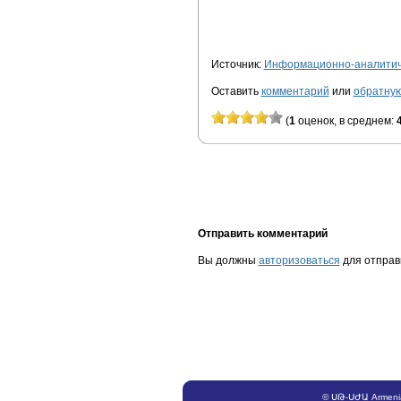
Источник:
Информационно-аналитиче
Оставить
комментарий
или
обратную
(
1
оценок, в среднем:
Отправить комментарий
Вы должны
авторизоваться
для отправ
©
ՍԹ
-
ՍԺԱ
Armeni