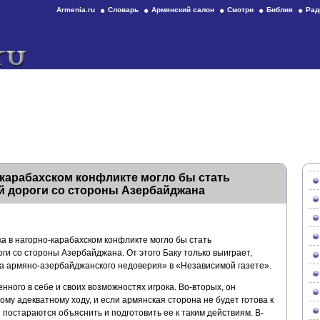
Armenia.ru
Словарь
Армянский салон
Смотри
Библия
Рад
 карабахском конфликте могло бы стать
й дороги со стороны Азербайджана
а в нагорно-карабахском конфликте могло бы стать
и со стороны Азербайджана. От этого Баку только выиграет,
га армяно-азербайджанского недоверия» в «Независимой газете».
енного в себе и своих возможностях игрока. Во-вторых, он
му адекватному ходу, и если армянская сторона не будет готова к
постараются объяснить и подготовить ее к таким действиям. В-