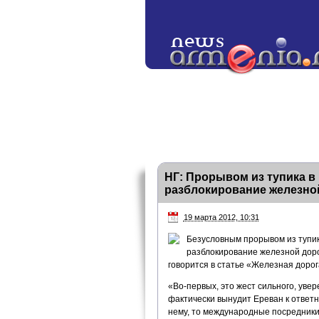
НГ: Прорывом из тупика в
разблокирование железно
19 марта 2012, 10:31
Безусловным прорывом из тупик
разблокирование железной дорог
говорится в статье «Железная доро
«Во-первых, это жест сильного, увер
фактически вынудит Ереван к ответно
нему, то международные посредники 