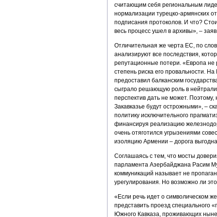
считающим себя региональным лидер
нормализации турецко-армянских о
подписания протоколов. И что? Стои
весь процесс ушел в архивы», – зая
Отличительная же черта ЕС, по слова
анализируют все последствия, котор
репутационные потери. «Европа не 
степень риска его провальности. На
предоставил балканским государств
сыграло решающую роль в нейтрализ
перспектив дать не может. Поэтому,
Закавказье будут острожными», – ск
политику исключительного прагматиз
финансируя реализацию железнодор
очень отяготился угрызениями совест
изоляцию Армении – дорога выгодна
Соглашаясь с тем, что мосты довери
парламента Азербайджана Расим Му
коммуникаций называет не пропаган
урегулирования. Но возможно ли это
«Если речь идет о символическом же
представить проезд специального «
Южного Кавказа, проживающих ныне 