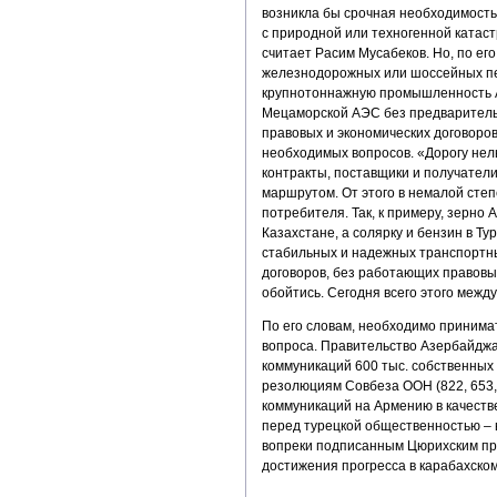
возникла бы срочная необходимость 
с природной или техногенной катаст
считает Расим Мусабеков. Но, по ег
железнодорожных или шоссейных пе
крупнотоннажную промышленность А
Мецаморской АЭС без предваритель
правовых и экономических договоров
необходимых вопросов. «Дорогу нель
контракты, поставщики и получател
маршрутом. От этого в немалой степ
потребителя. Так, к примеру, зерно 
Казахстане, а солярку и бензин в Ту
стабильных и надежных транспортны
договоров, без работающих правовы
обойтись. Сегодня всего этого межд
По его словам, необходимо принима
вопроса. Правительство Азербайджа
коммуникаций 600 тыс. собственных 
резолюциям Совбеза ООН (822, 653,
коммуникаций на Армению в качеств
перед турецкой общественностью – 
вопреки подписанным Цюрихским про
достижения прогресса в карабахском