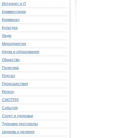
Интернет и IT
Комментарии
Криминал
Культура
Люди
Мероприятия
Наука и образование
Общество
Политика
Портал
Происшествия
Регион
СМОТРИ!
События
Спорт и здоровье
Турецкие протоколы
Церковь и религия