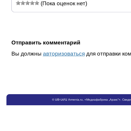
(Пока оценок нет)
Отправить комментарий
Вы должны
авторизоваться
для отправки ко
©
ՍԹ
-
ՍԺԱ
Armenia.ru
, «Медиафабрика „Аракс“». Свид