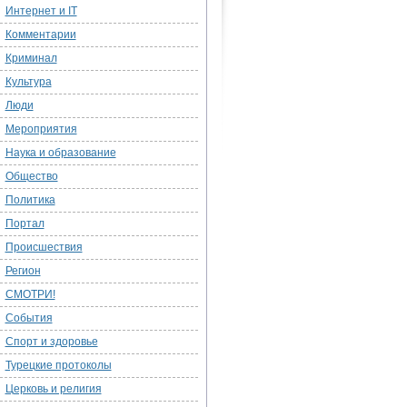
Интернет и IT
Комментарии
Криминал
Культура
Люди
Мероприятия
Наука и образование
Общество
Политика
Портал
Происшествия
Регион
СМОТРИ!
События
Спорт и здоровье
Турецкие протоколы
Церковь и религия