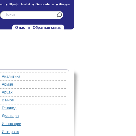
ио
Шрифт Anahit
Genocide.ru
Форум
О нас
Обратная связь
Аналитика
Армия
Арцах
В мире
Геноцид
Диаспора
Инновации
Интервью