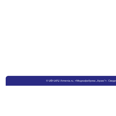
©
ՍԹ
-
ՍԺԱ
Armenia.ru
, «Медиафабрика „Аракс“». Свид