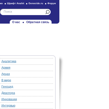
ио
Шрифт Anahit
Genocide.ru
Форум
О нас
Обратная связь
Аналитика
Армия
Арцах
В мире
Геноцид
Диаспора
Инновации
Интервью