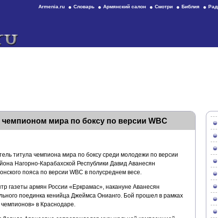
Armenia.ru
Словарь
Армянский салон
Смотри
Библия
Рад
 чемпионом мира по боксу по версии WBC
тель титула чемпиона мира по боксу среди молодежи по версии
йона Нагорно-Карабахской Республики Давид Аванесян
онского пояса по версии WBC в полусреднем весе.
р газеты армян России «Еркрамас», накануне Аванесян
ульного поединка кенийца Джеймса Онианго. Бой прошел в рамках
 чемпионов» в Краснодаре.