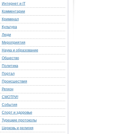
Интернет и IT
Комментарии
Криминал
Культура
Люди
Мероприятия
Наука и образование
Общество
Политика
Портал
Происшествия
Регион
СМОТРИ!
События
Спорт и здоровье
Турецкие протоколы
Церковь и религия