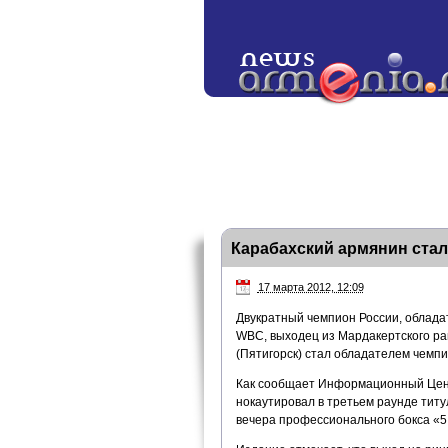
Карабахский армянин стал
17 марта 2012, 12:09
Двукратный чемпион России, облада
WBC, выходец из Мардакертского ра
(Пятигорск) стал обладателем чемпи
Как сообщает Информационный Цент
нокаутировал в третьем раунде тит
вечера профессионального бокса «5