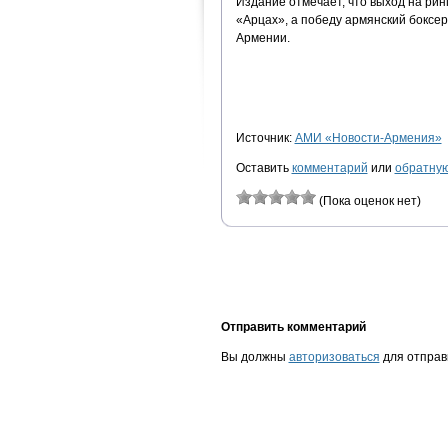
Издание отмечает, что выход на ри
«Арцах», а победу армянский боксер
Армении.
Источник:
АМИ «Новости-Армения»
Оставить
комментарий
или
обратную
(Пока оценок нет)
Отправить комментарий
Вы должны
авторизоваться
для отправ