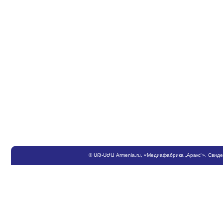
©
ՍԹ
-
ՍԺԱ
Armenia.ru
, «Медиафабрика „Аракс“». Свид