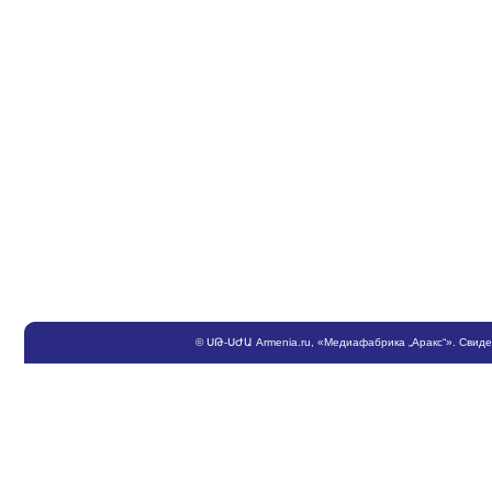
©
ՍԹ
-
ՍԺԱ
Armenia.ru
, «Медиафабрика „Аракс“». Свид