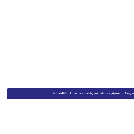
©
ՍԹ
-
ՍԺԱ
Armenia.ru
, «Медиафабрика „Аракс“». Свид