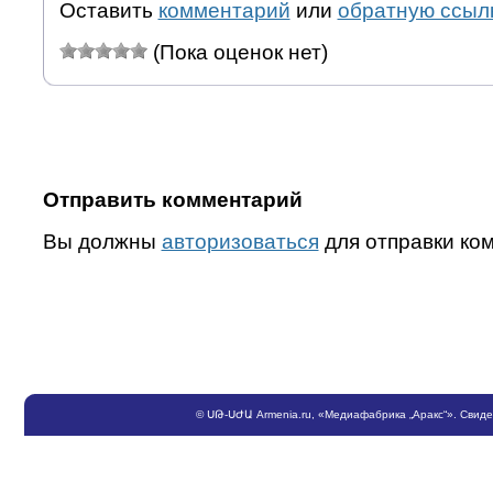
Оставить
комментарий
или
обратную ссыл
(Пока оценок нет)
Отправить комментарий
Вы должны
авторизоваться
для отправки ко
©
ՍԹ
-
ՍԺԱ
Armenia.ru
, «Медиафабрика „Аракс“». Свид