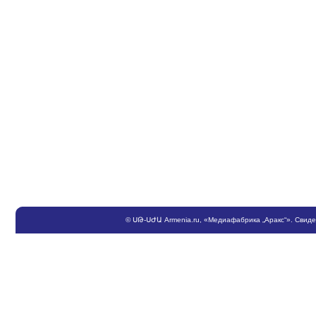
©
ՍԹ
-
ՍԺԱ
Armenia.ru
, «Медиафабрика „Аракс“». Свид