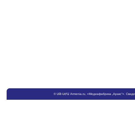
©
ՍԹ
-
ՍԺԱ
Armenia.ru
, «Медиафабрика „Аракс“». Свид