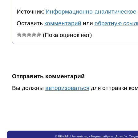
Источник:
Информационно-аналитическое 
Оставить
комментарий
или
обратную ссыл
(Пока оценок нет)
Отправить комментарий
Вы должны
авторизоваться
для отправки ко
©
ՍԹ
-
ՍԺԱ
Armenia.ru
, «Медиафабрика „Аракс“». Свид