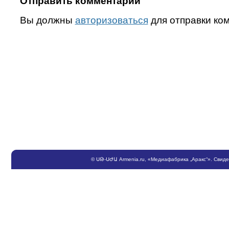
Отправить комментарий
Вы должны
авторизоваться
для отправки ко
©
ՍԹ
-
ՍԺԱ
Armenia.ru
, «Медиафабрика „Аракс“». Свид