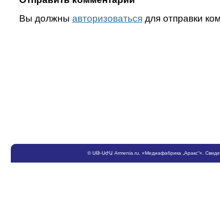
Вы должны
авторизоваться
для отправки ко
©
ՍԹ
-
ՍԺԱ
Armenia.ru
, «Медиафабрика „Аракс“». Свид