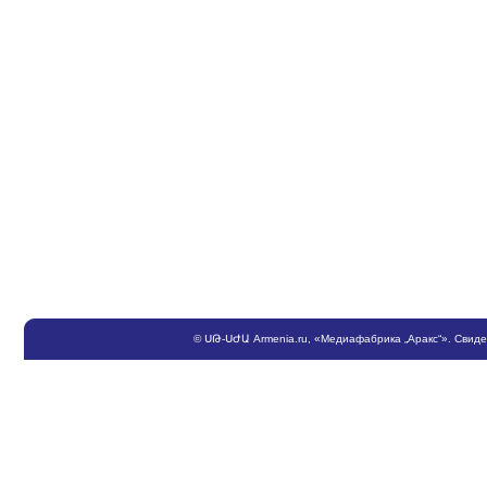
©
ՍԹ
-
ՍԺԱ
Armenia.ru
, «Медиафабрика „Аракс“». Свид