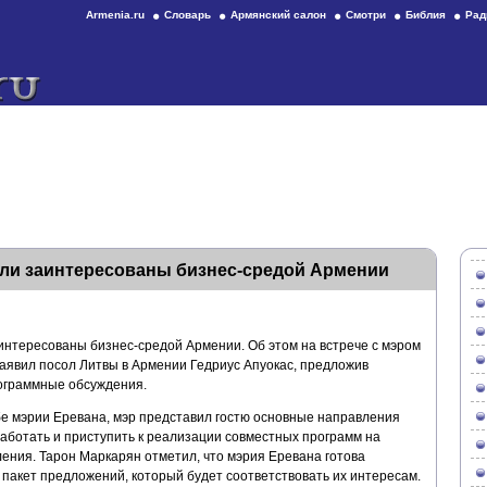
Armenia.ru
Словарь
Армянский салон
Смотри
Библия
Рад
ли заинтересованы бизнес-средой Армении
нтересованы бизнес-средой Армении. Об этом на встрече с мэром
явил посол Литвы в Армении Гедриус Апуокас, предложив
ограммные обсуждения.
е мэрии Еревана, мэр представил гостю основные направления
аботать и приступить к реализации совместных программ на
ения. Тарон Маркарян отметил, что мэрия Еревана готова
пакет предложений, который будет соответствовать их интересам.