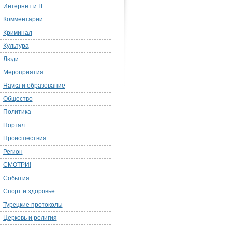
Интернет и IT
Комментарии
Криминал
Культура
Люди
Мероприятия
Наука и образование
Общество
Политика
Портал
Происшествия
Регион
СМОТРИ!
События
Спорт и здоровье
Турецкие протоколы
Церковь и религия