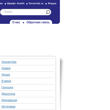
ио
Шрифт Anahit
Genocide.ru
Форум
О нас
Обратная связь
Аналитика
Армия
Арцах
В мире
Геноцид
Диаспора
Инновации
Интервью