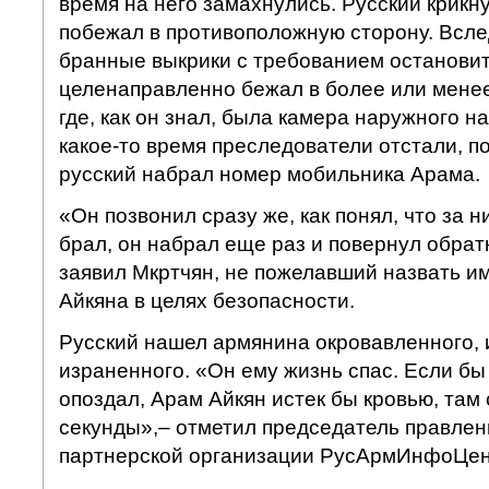
время на него замахнулись. Русский крикну
побежал в противоположную сторону. Всле
бранные выкрики с требованием остановит
целенаправленно бежал в более или мене
где, как он знал, была камера наружного н
какое-то время преследователи отстали, п
русский набрал номер мобильника Арама.
«Он позвонил сразу же, как понял, что за н
брал, он набрал еще раз и повернул обратн
заявил Мкртчян, не пожелавший назвать и
Айкяна в целях безопасности.
Русский нашел армянина окровавленного, 
израненного. «Он ему жизнь спас. Если бы 
опоздал, Арам Айкян истек бы кровью, там 
секунды»,– отметил председатель правле
партнерской организации РусАрмИнфоЦен