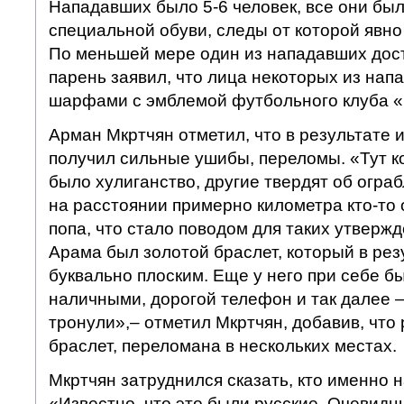
Нападавших было 5-6 человек, все они бы
специальной обуви, следы от которой явно
По меньшей мере один из нападавших дост
парень заявил, что лица некоторых из на
шарфами с эмблемой футбольного клуба 
Арман Мкртчян отметил, что в результате 
получил сильные ушибы, переломы. «Тут кое
было хулиганство, другие твердят об ограб
на расстоянии примерно километра кто-то 
попа, что стало поводом для таких утвержд
Арама был золотой браслет, который в рез
буквально плоским. Еще у него при себе бы
наличными, дорогой телефон и так далее –
тронули»,– отметил Мкртчян, добавив, что 
браслет, переломана в нескольких местах.
Мкртчян затруднился сказать, кто именно 
«Известно, что это были русские. Очевидц