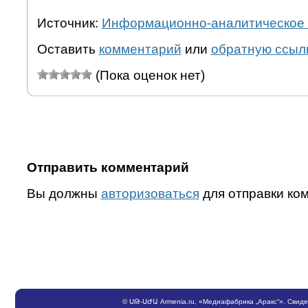
Источник:
Информационно-аналитическое 
Оставить
комментарий
или
обратную ссыл
(Пока оценок нет)
Отправить комментарий
Вы должны
авторизоваться
для отправки ко
©
ՍԹ
-
ՍԺԱ
Armenia.ru
, «Медиафабрика „Аракс“». Свид