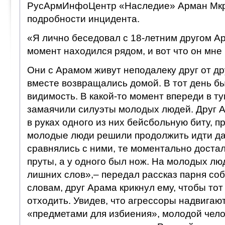
РусАрмИнфоЦентр «Наследие» Арман Мкрт
подробности инцидента.
«Я лично беседовал с 18-летним другом Ар
момент находился рядом, и вот что он мне 
Они с Арамом живут неподалеку друг от дру
вместе возвращались домой. В тот день б
видимость. В какой-то момент впереди в т
замаячили силуэты молодых людей. Друг 
в руках одного из них бейсбольную биту, п
молодые люди решили продолжить идти да
сравнялись с ними, те моментально доста
пруты, а у одного был нож. На молодых лю
лишних слов»,– передал рассказ парня соб
словам, друг Арама крикнул ему, чтобы тот
отходить. Увидев, что агрессоры надвигают
«предметами для избиения», молодой челов