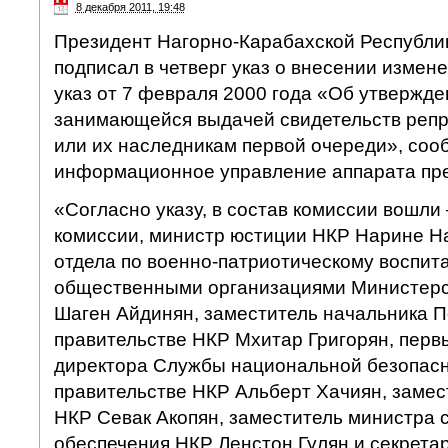
8 декабря 2011, 19:48
Президент Нагорно-Карабахской Республи
подписал в четверг указ о внесении измен
указ от 7 февраля 2000 года «Об утвержде
занимающейся выдачей свидетельств реп
или их наследникам первой очереди», соо
информационное управление аппарата пре
«Согласно указу, в состав комиссии вошли
комиссии, министр юстиции НКР Нарине Н
отдела по военно-патриотическому воспита
общественными организациями Министер
Шаген Айдинян, заместитель начальника 
правительстве НКР Мхитар Григорян, перв
директора Службы национальной безопасн
правительстве НКР Альберт Хачиян, замес
НКР Севак Акопян, заместитель министра 
обеспечения НКР Ленстон Гулян и секретар