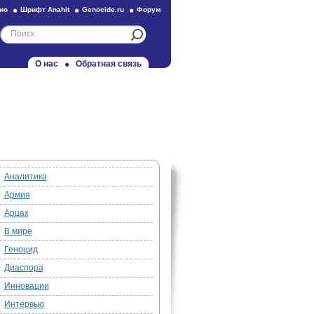
ио
Шрифт Anahit
Genocide.ru
Форум
О нас
Обратная связь
Аналитика
Армия
Арцах
В мире
Геноцид
Диаспора
Инновации
Интервью