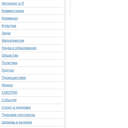
Интернет и IT
Комментарии
Криминал
Культура
Люди
Мероприятия
Наука и образование
Общество
Политика
Портал
Происшествия
Регион
СМОТРИ!
События
Спорт и здоровье
Турецкие протоколы
Церковь и религия