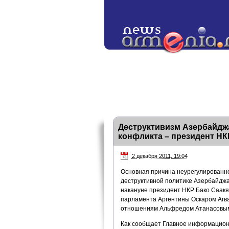
Деструктивизм Азербайдж
конфликта – президент НК
2 декабря 2011, 19:04
Основная причина неурегулированно
деструктивной политике Азербайджа
накануне президент НКР Бако Саакя
парламента Аргентины Оскаром Агв
отношениям Альфредом Атанасовым 
Как сообщает Главное информационн