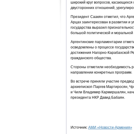
широкий круг вопросов, касающихся
двусторонних отношений, урегулиро
Президент Саакян отметил, что Арг
Арцах заинтересован в развитии и у
государства выразил признательност
большой политической и моральной 
Аргентинские парламентарии отмети
осведомлены о процессе государстве
достижения Нагорно-Карабахской Ре
гражданского общества.
Стороны отметили необходимость р
направлении конкретных программ.
Во встрече приняли участие предво
архиепископ Паргев Мартиросян, Чр
и Чили Владимир Кармиршалян, нач
президента НКР Давид Бабаян.
Источник:
АМИ «Новости-Армения»