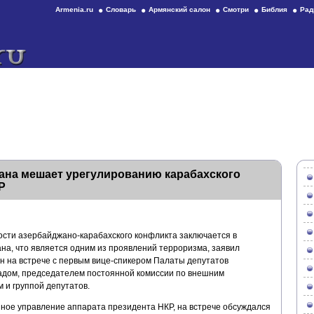
Armenia.ru
Словарь
Армянский салон
Смотри
Библия
Рад
ана мешает урегулированию карабахского
Р
сти азербайджано-карабахского конфликта заключается в
на, что является одним из проявлений терроризма, заявил
н на встрече с первым вице-спикером Палаты депутатов
адом, председателем постоянной комиссии по внешним
и группой депутатов.
ое управление аппарата президента НКР, на встрече обсуждался