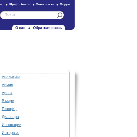
ио
Шрифт Anahit
Genocide.ru
Форум
О нас
Обратная связь
Аналитика
Армия
Арцах
В мире
Геноцид
Диаспора
Инновации
Интервью