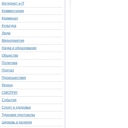
Интернет и IT
Комментарии
Криминал
Культура
Люди
Мероприятия
Наука и образование
Общество
Политика
Портал
Происшествия
Регион
СМОТРИ!
События
Спорт и здоровье
Турецкие протоколы
Церковь и религия