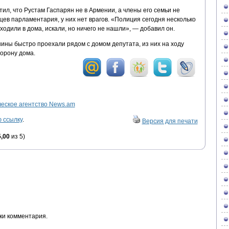
ил, что Рустам Гаспарян не в Армении, а члены его семьи не
цев парламентария, у них нет врагов. «Полиция сегодня несколько
ходили в дома, искали, но ничего не нашли», — добавил он.
ины быстро проехали рядом с домом депутата, из них на ходу
орону дома.
ское агентство News.am
 ссылку
.
Версия для печати
5,00
из 5)
ки комментария.