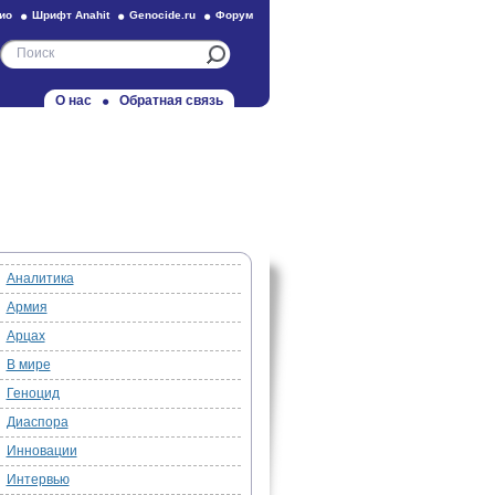
ио
Шрифт Anahit
Genocide.ru
Форум
О нас
Обратная связь
Аналитика
Армия
Арцах
В мире
Геноцид
Диаспора
Инновации
Интервью