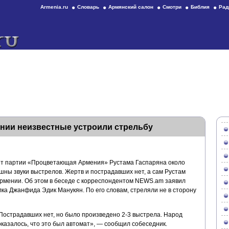
Armenia.ru
Словарь
Армянский салон
Смотри
Библия
Рад
нии неизвестные устроили стрельбу
от партии «Процветающая Армения» Рустама Гаспаряна около
шны звуки выстрелов. Жертв и пострадавших нет, а сам Рустам
рмении. Об этом в беседе с корреспондентом NEWS.am заявил
ка Джанфида Эдик Манукян. По его словам, стреляли не в сторону
 Пострадавших нет, но было произведено 2-3 выстрела. Народ
оказалось, что это был автомат», — сообщил собеседник.