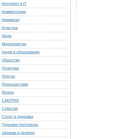
Интернет и IT
Комментарии
Криминал
Культура
Люди
Мероприятия
Наука и образование
Общество
Политика
Портал
Происшествия
Регион
СМОТРИ!
События
Спорт и здоровье
Турецкие протоколы
Церковь и религия