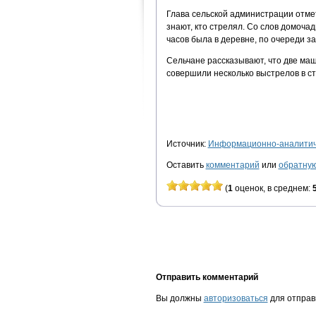
Глава сельской администрации отмет
знают, кто стрелял. Со слов домочад
часов была в деревне, по очереди за
Сельчане рассказывают, что две маш
совершили несколько выстрелов в ст
Источник:
Информационно-аналитиче
Оставить
комментарий
или
обратную
(
1
оценок, в среднем:
Отправить комментарий
Вы должны
авторизоваться
для отправ