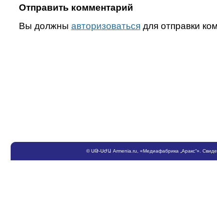
Отправить комментарий
Вы должны
авторизоваться
для отправки ко
©
ՍԹ
-
ՍԺԱ
Armenia.ru
, «Медиафабрика „Аракс“». Свид