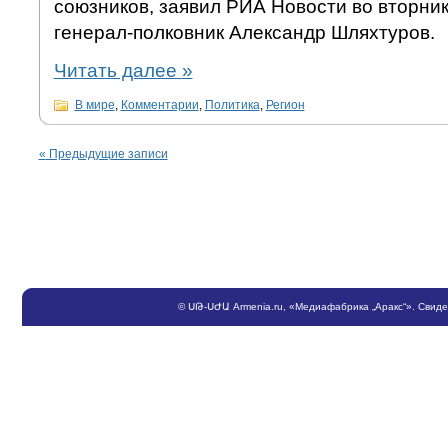
союзников, заявил РИА Новости во вторни
генерал-полковник Александр Шляхтуров.
Читать далее
»
В мире
,
Комментарии
,
Политика
,
Регион
«
Предыдущие записи
©
ՍԹ
-
ՍԺԱ
Armenia.ru
, «Медиафабрика „Аракс“». Свид