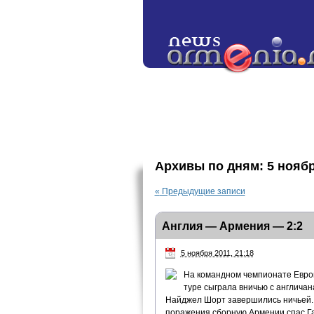
Архивы по дням:
5 ноябр
«
Предыдущие записи
Англия — Армения — 2:2
5 ноября 2011, 21:18
На командном чемпионате Евро
туре сыграла вничью с англича
Найджел Шорт завершились ничьей. 
поражения сборную Армении спас Га