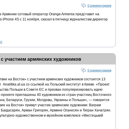
0 комментариев
 Армении сотовый оператор Orange Armenia представит на
iPhone 4S с 11 ноября, сказал в пятницу журналистам директор
ес
 с участием армянских художников
0 комментариев
вие на Восток» с участием армянских художников состоится 13
Analitika.at.ua со ссылкой на Польский институт в Киеве. «Проект
ьства Польши в Совете ЕС и призван популяризировать идею
в проекте приглашены 40 художников из стран-участниц Восточного
на, Беларуси, Грузии, Молдовы, Украины и Польши», — говорится
ие на Восток» примут участие армянские художники: Ваграм
Багдасарян, Арман Григорян, Армине Оганесян и Тигран Хачатрян.
ультурно-художественном и музейном комплексе «Мистецький