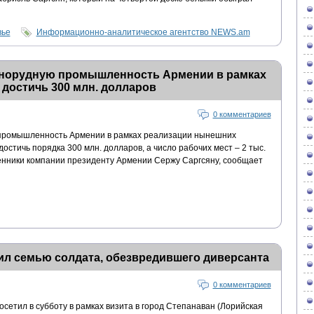
вье
Информационно-аналитическое агентство NEWS.am
рнорудную промышленность Армении в рамках
 достичь 300 млн. долларов
0 комментариев
промышленность Армении в рамках реализации нынешних
остичь порядка 300 млн. долларов, а число рабочих мест – 2 тыс.
венники компании президенту Армении Сержу Саргсяну, сообщает
ил семью солдата, обезвредившего диверсанта
0 комментариев
етил в субботу в рамках визита в город Степанаван (Лорийская