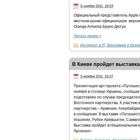
5 ноября 2011, 16:53
Официальный представитель Apple в
местном рынке официальную версию 
Orange Armenia Бруно Дютуа.
Читать далее
»
Интернет и IT
,
Экономика и бизн
В Киеве пройдет выставка
5 ноября 2011, 16:27
Презентация арт-проекта «Путешест
ноября в столице Украины, сообщает 
подготовлен по случаю председател
Восточного партнерства. К участию 
партнерства – Армении, Азербайджа
в сообщении. В выставке «Путешеств
Агасинян, Рубен Аревшатян, Самвел 
Выставка пройдет в Национальном к
Арсенал».