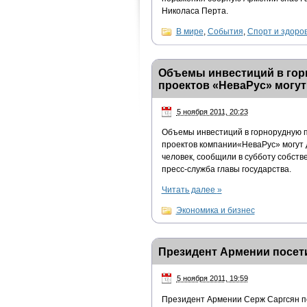
Николаса Перта.
В мире
,
События
,
Спорт и здоро
Объемы инвестиций в го
проектов «НеваРус» могут
5 ноября 2011, 20:23
Объемы инвестиций в горнорудную 
проектов компании«НеваРус» могут д
человек, сообщили в субботу собст
пресс-служба главы государства.
Читать далее
»
Экономика и бизнес
Президент Армении посет
5 ноября 2011, 19:59
Президент Армении Серж Саргсян пос