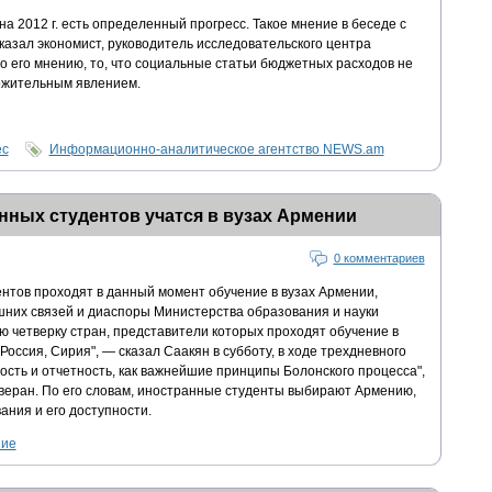
а 2012 г. есть определенный прогресс. Такое мнение в беседе с
зал экономист, руководитель исследовательского центра
о его мнению, то, что социальные статьи бюджетных расходов не
ожительным явлением.
ес
Информационно-аналитическое агентство NEWS.am
нных студентов учатся в вузах Армении
0 комментариев
нтов проходят в данный момент обучение в вузах Армении,
них связей и диаспоры Министерства образования и науки
ую четверку стран, представители которых проходят обучение в
Россия, Сирия", — сказал Саакян в субботу, в ходе трехдневного
сть и отчетность, как важнейшие принципы Болонского процесса",
гверан. По его словам, иностранные студенты выбирают Армению,
ания и его доступности.
ние