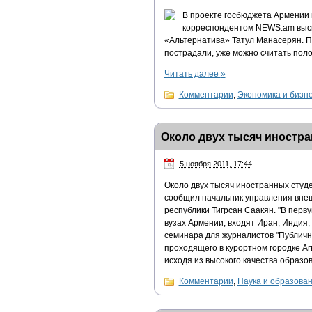
В проекте госбюджета Армении н
корреспондентом NEWS.am выска
«Альтернатива» Татул Манасерян. П
пострадали, уже можно считать пол
Читать далее
»
Комментарии
,
Экономика и бизн
Около двух тысяч иностра
5 ноября 2011, 17:44
Около двух тысяч иностранных студе
сообщил начальник управления внеш
республики Тигрсан Саакян. "В перв
вузах Армении, входят Иран, Индия, 
семинара для журналистов "Публично
проходящего в курортном городке А
исходя из высокого качества образов
Комментарии
,
Наука и образова