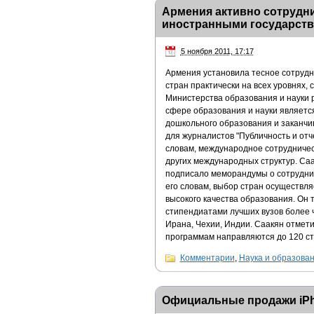
Армения активно сотрудни
иностранными государст
5 ноября 2011, 17:17
Армения установила тесное сотрудн
стран практически на всех уровнях,
Министерства образования и науки 
сфере образования и науки является
дошкольного образования и заканчив
для журналистов "Публичность и отч
словам, международное сотрудничес
других международных структур. Саа
подписало меморандумы о сотруднич
его словам, выбор стран осуществл
высокого качества образования. Он 
стипендиатами лучших вузов более ч
Ирана, Чехии, Индии. Саакян отмети
программам направляются до 120 ст
Комментарии
,
Наука и образова
Oфициальные продажи iPho