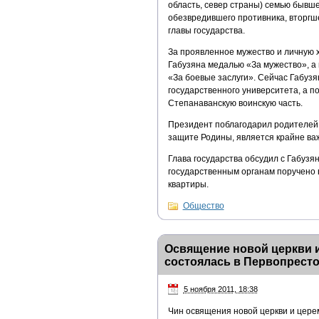
область, север страны) семью бывш
обезвредившего противника, вторгш
главы государства.
За проявленное мужество и личную 
Габузяна медалью «За мужество», 
«За боевые заслуги». Сейчас Габузя
государственного университета, а п
Степанаванскую воинскую часть.
Президент поблагодарил родителей Г
защите Родины, является крайне ва
Глава государства обсудил с Габузя
государственным органам поручено 
квартиры.
Общество
Освящение новой церкви и
состоялась в Первопрест
5 ноября 2011, 18:38
Чин освящения новой церкви и цере