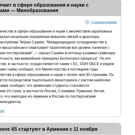
чает в сфере образования и науки с
вами — Минобразования
0 комментариев
ичество в сфере образования и науки с множеством зарубежных
 сказал начальник управления внешних связей и диаспоры
республики Тигран Саакян. "Международное сотрудничество в
 масштабным и охватывает практически все уровни, начиная с
ая поствузовским", — сказал Саакян в пятницу в рамках семинара
етность, как важнейшие принципы Болонского процесса". По его
тво, в частности, осуществляется также с ЕС, ООН ОБСЕ и рядом
кян также сообщил, что Министерство в последние годы
естве в сфере образования и науки с более чем 30 странами. По
яется посредством тщательного мониторинга с учетом наиболее
также сообщил, что армянские студенты становятся
ем 10 стран, в частности России, Словакии, Румынии, Китая,
л, что ежегодно из Армении в Россию по поствузовским
ипендиатов.
ние
ne 4S стартуют в Армении с 11 ноября