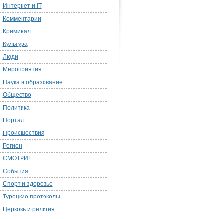
Интернет и IT
Комментарии
Криминал
Культура
Люди
Мероприятия
Наука и образование
Общество
Политика
Портал
Происшествия
Регион
СМОТРИ!
События
Спорт и здоровье
Турецкие протоколы
Церковь и религия