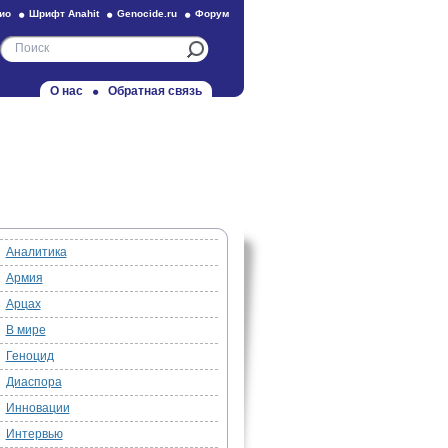
ио
Шрифт Anahit
Genocide.ru
Форум
О нас
Обратная связь
Аналитика
Армия
Арцах
В мире
Геноцид
Диаспора
Инновации
Интервью