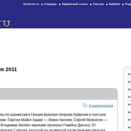
Armenia.ru
Словарь
Армянский салон
Смотри
Библия
Рад
я 2011
0 комментариев
пы по шахматам в Греции мужская сборная Армении в третьем
нами. Партии Майкл Адамс — Левон Аронян, Сергей Мовсисян —
Владимир Акобян черными проиграл Гевейну Джонсу. От
бриэль Саргсян, который на четвертой доске белыми обыграл