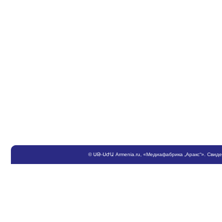
©
ՍԹ
-
ՍԺԱ
Armenia.ru
, «Медиафабрика „Аракс“». Свид