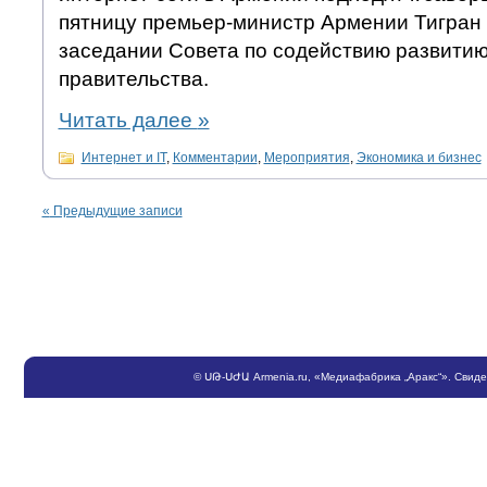
пятницу премьер-министр Армении Тигран
заседании Совета по содействию развитию
правительства.
Читать далее
»
Интернет и IT
,
Комментарии
,
Мероприятия
,
Экономика и бизнес
«
Предыдущие записи
©
ՍԹ
-
ՍԺԱ
Armenia.ru
, «Медиафабрика „Аракс“». Свид