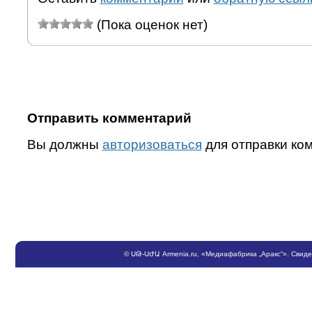
(Пока оценок нет)
Отправить комментарий
Вы должны
авторизоваться
для отправки ко
©
ՍԹ
-
ՍԺԱ
Armenia.ru
, «Медиафабрика „Аракс“». Свид