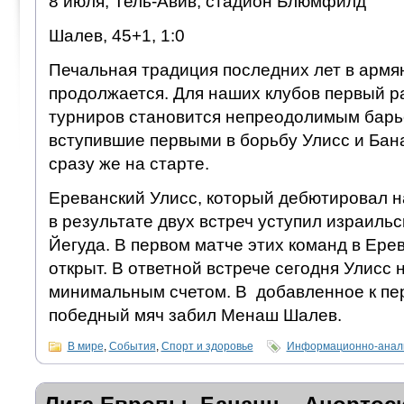
8 июля, Тель-Авив, стадион Блюмфилд
Шалев, 45+1, 1:0
Печальная традиция последних лет в армя
продолжается. Для наших клубов первый р
турниров становится непреодолимым барь
вступившие первыми в борьбу Улисс и Бан
сразу же на старте.
Ереванский Улисс, который дебютировал н
в результате двух встреч уступил израиль
Йегуда. В первом матче этих команд в Ере
открыт. В ответной встрече сегодня Улисс 
минимальным счетом. В добавленное к пе
победный мяч забил Менаш Шалев.
В мире
,
События
,
Спорт и здоровье
Информационно-анали