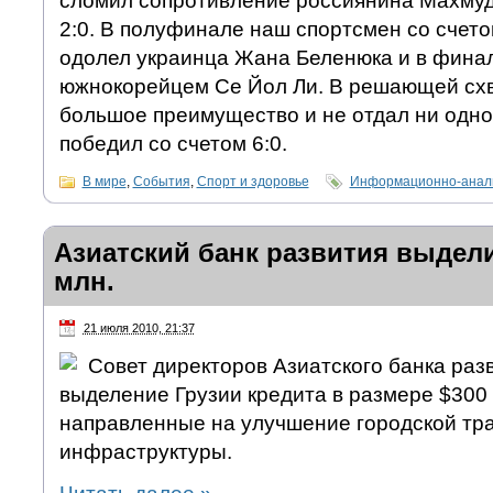
сломил сопротивление россиянина Махмуда
2:0. В полуфинале наш спортсмен со счето
одолел украинца Жана Беленюка и в финал
южнокорейцем Се Йол Ли. В решающей схв
большое преимущество и не отдал ни одно
победил со счетом 6:0.
В мире
,
События
,
Спорт и здоровье
Информационно-анали
Азиатский банк развития выдели
млн.
21 июля 2010, 21:37
Совет директоров Азиатского банка раз
выделение Грузии кредита в размере $300 
направленные на улучшение городской тр
инфраструктуры.