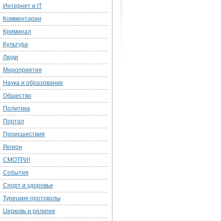
Интернет и IT
Комментарии
Криминал
Культура
Люди
Мероприятия
Наука и образование
Общество
Политика
Портал
Происшествия
Регион
СМОТРИ!
События
Спорт и здоровье
Турецкие протоколы
Церковь и религия