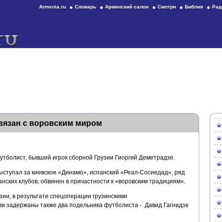
Armenia.ru
Словарь
Армянский салон
Смотри
Библия
Рад
связан с воровским миром
утболист, бывший игрок сборной Грузии Гиоргий Деметрадзе.
ыступал за киевское «Динамо», испанский «Реал-Сосиедад», ряд
анских клубов, обвинен в причастности к «воровским традициям».
зии, в результате спецоперации грузинскими
и задержаны также два подельника футболиста - Давид Гагнидзе