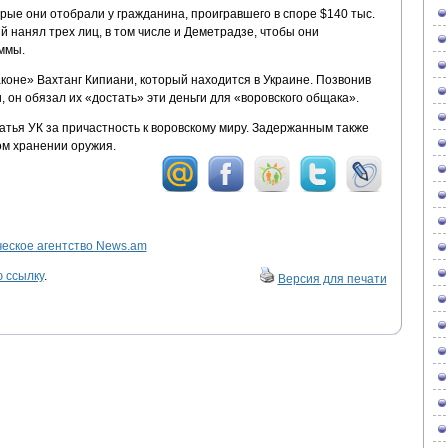
рые они отобрали у гражданина, проигравшего в споре $140 тыс.
 нанял трех лиц, в том числе и Деметрадзе, чтобы они
ммы.
коне» Вахтанг Кипиани, который находится в Украине. Позвонив
, он обязал их «достать» эти деньги для «воровского общака».
татья УК за причастность к воровскому миру. Задержанным также
м хранении оружия.
ское агентство News.am
 ссылку
.
Версия для печати