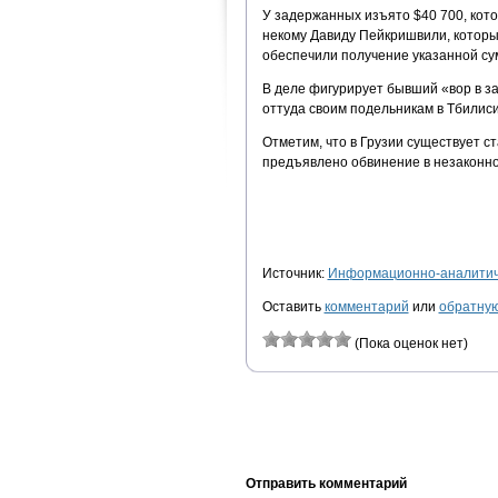
У задержанных изъято $40 700, кото
некому Давиду Пейкришвили, который
обеспечили получение указанной су
В деле фигурирует бывший «вор в за
оттуда своим подельникам в Тбилиси
Отметим, что в Грузии существует с
предъявлено обвинение в незаконно
Источник:
Информационно-аналитиче
Оставить
комментарий
или
обратную
(Пока оценок нет)
Отправить комментарий