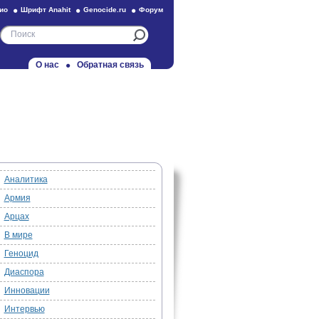
ио
Шрифт Anahit
Genocide.ru
Форум
О нас
Обратная связь
Аналитика
Армия
Арцах
В мире
Геноцид
Диаспора
Инновации
Интервью