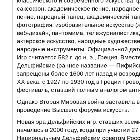
классического и современного искусства: 
саксофон, академическое пение, народное
пение, народный танец, академический тан
фотография, изобразительное искусство (ж
веб-дизайн, пантомима, тележурналистика,
актерское искусство, народные художеств
народные инструменты. Официальной дат
Игр считается 582 г. до н. э., Греция. Вме
Дельфийские (раннее название — Пифийск
запрещены более 1600 лет назад и возрод
XX века: с 1927 по 1930 год в Греции про
фестиваль, ставший полным аналогом ант
Однако Вторая Мировая война заставила 
проведение Высшего форума искусств.
Новая эра Дельфийских игр, ставших всем
началась в 2000 году, когда при участии 27
Национальным Дельфийским советом Росс