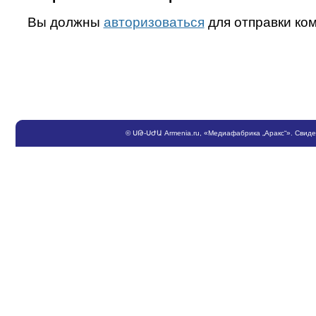
Вы должны
авторизоваться
для отправки ко
©
ՍԹ
-
ՍԺԱ
Armenia.ru
, «Медиафабрика „Аракс“». Свид