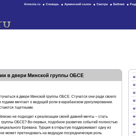
Armenia.ru
Словарь
Армянский салон
Смотри
Библия
Рад
ии в двери Минской группы ОБСЕ
учаться в двери Минской группы ОБСЕ. Стучатся они ради своего
 годами мечтает о ведущей роли в карабахском урегулировании.
остаются тщетными.
близко не подходит к реализации своей давней мечты – стать
 группы ОБСЕ? Во-первых, подобное развитие событий полностью
фициального Еревана: Турция в открытую поддерживает одну из
 не может претендовать на ведущую посредническую роль.