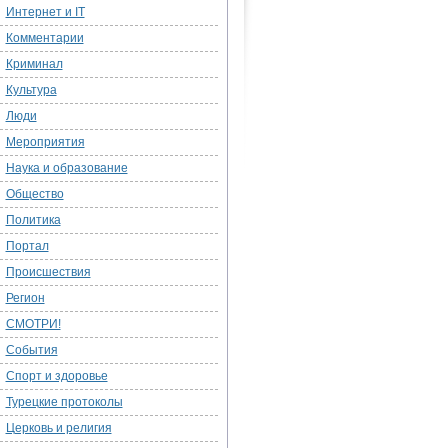
Интернет и IT
Комментарии
Криминал
Культура
Люди
Мероприятия
Наука и образование
Общество
Политика
Портал
Происшествия
Регион
СМОТРИ!
События
Спорт и здоровье
Турецкие протоколы
Церковь и религия