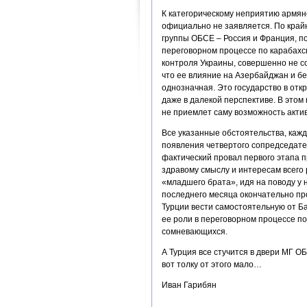
К категорическому неприятию армян
официально не заявляется. По крайн
группы ОБСЕ – Россия и Франция, по
переговорном процессе по карабахск
контроля Украины, совершенно не со
что ее влияние на Азербайджан и б
однозначная. Это государство в отк
даже в далекой перспективе. В этом
не приемлет саму возможность акти
Все указанные обстоятельства, кажд
появления четвертого сопредседател
фактический провал первого этапа 
здравому смыслу и интересам всего р
«младшего брата», идя на поводу у 
последнего месяца окончательно пр
Турции вести самостоятельную от Б
ее роли в переговорном процессе по
сомневающихся.
А Турция все стучится в двери МГ О
вот толку от этого мало…
Иван Гарибян