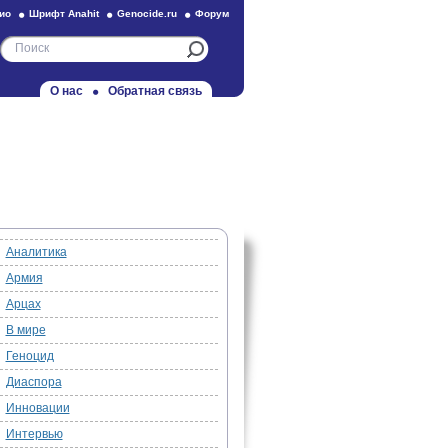
ио
Шрифт Anahit
Genocide.ru
Форум
О нас
Обратная связь
Аналитика
Армия
Арцах
В мире
Геноцид
Диаспора
Инновации
Интервью