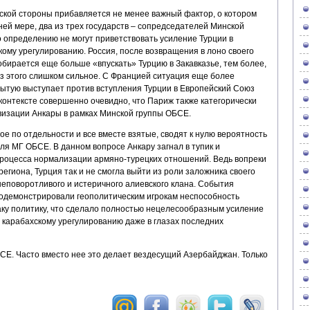
ской стороны прибавляется не менее важный фактор, о котором
ей мере, два из трех государств – сопредседателей Минской
 определению не могут приветствовать усиление Турции в
ому урегулированию. Россия, после возвращения в лоно своего
бирается еще больше «впускать» Турцию в Закавказье, тем более,
ез этого слишком сильное. С Францией ситуация еще более
рытую выступает против вступления Турции в Европейский Союз
 контексте совершенно очевидно, что Париж также категорически
визации Анкары в рамках Минской группы ОБСЕ.
ое по отдельности и все вместе взятые, сводят к нулю вероятность
я МГ ОБСЕ. В данном вопросе Анкару загнал в тупик и
процесса нормализации армяно-турецких отношений. Ведь вопреки
егиона, Турция так и не смогла выйти из роли заложника своего
неповоротливого и истеричного алиевского клана. События
одемонстрировали геополитическим игрокам неспособность
аку политику, что сделало полностью нецелесообразным усиление
 карабахскому урегулированию даже в глазах последних
БСЕ. Часто вместо нее это делает вездесущий Азербайджан. Только