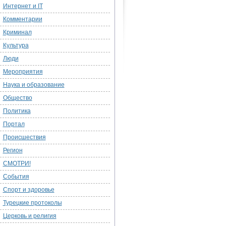
Интернет и IT
Комментарии
Криминал
Культура
Люди
Мероприятия
Наука и образование
Общество
Политика
Портал
Происшествия
Регион
СМОТРИ!
События
Спорт и здоровье
Турецкие протоколы
Церковь и религия