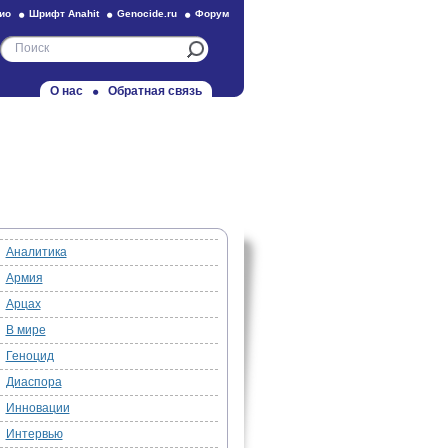
ио
Шрифт Anahit
Genocide.ru
Форум
О нас
Обратная связь
Аналитика
Армия
Арцах
В мире
Геноцид
Диаспора
Инновации
Интервью