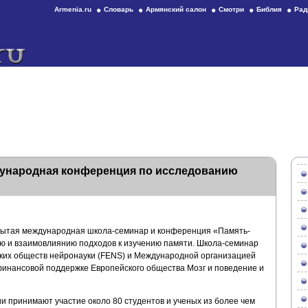
Armenia.ru
Словарь
Армянский салон
Смотри
Библия
Рад
ународная конференция по исследованию
крытая международная школа-семинар и конференция «Память-
ю и взаимовлиянию подходов к изучению памяти. Школа-семинар
ких обществ нейронауки (FENS) и Международной организацией
 финансовой поддержке Европейского общества Мозг и поведение и
 принимают участие около 80 студентов и ученых из более чем