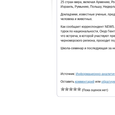
25 стран мира, включая Армению, Ро
Израиль, Румынию, Польшу, Нидерла
Докладчики, известные ученые, пре
человека и животных.
Как сообщает корреспондент NEWS.
турок по национальности, Онур Гюн
что встреча, в которой участвуют п
черноморского региона, проходит по
Школа-семинар и последующая за не
Источник:
Информационно-аналитиче
Оставить
комментарий
или
обратную
(Пока оценок нет)