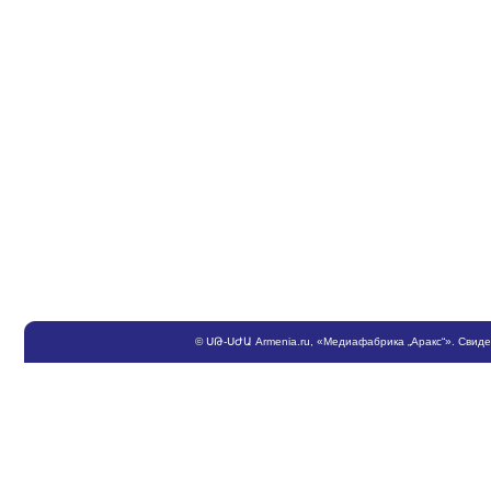
©
ՍԹ
-
ՍԺԱ
Armenia.ru
, «Медиафабрика „Аракс“». Свид