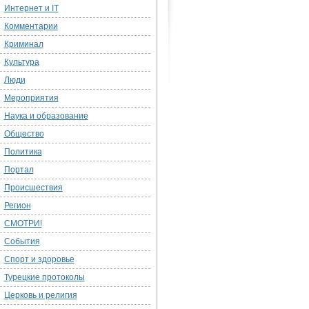
Интернет и IT
Комментарии
Криминал
Культура
Люди
Мероприятия
Наука и образование
Общество
Политика
Портал
Происшествия
Регион
СМОТРИ!
События
Спорт и здоровье
Турецкие протоколы
Церковь и религия