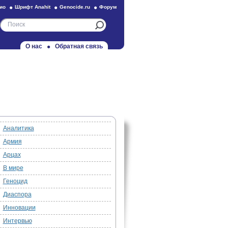
ио
Шрифт Anahit
Genocide.ru
Форум
О нас
Обратная связь
Аналитика
Армия
Арцах
В мире
Геноцид
Диаспора
Инновации
Интервью