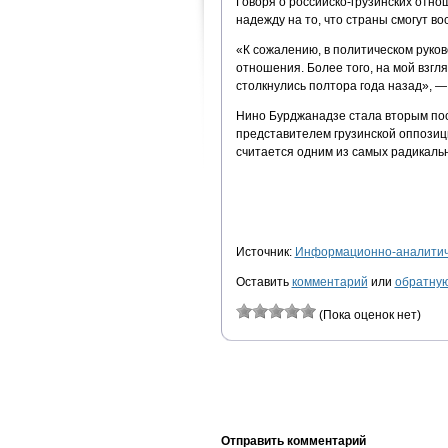
Говоря о российско-грузинских отн
надежду на то, что страны смогут во
«К сожалению, в политическом руков
отношения. Более того, на мой взгля
столкнулись полтора года назад», —
Нино Бурджанадзе стала вторым по
представителем грузинской оппозиц
считается одним из самых радикаль
Источник:
Информационно-аналитиче
Оставить
комментарий
или
обратную
(Пока оценок нет)
Отправить комментарий