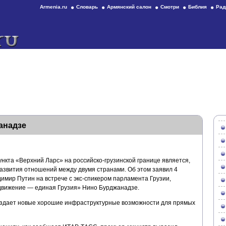
Armenia.ru
Словарь
Армянский салон
Смотри
Библия
Рад
анадзе
нкта «Верхний Ларс» на российско-грузинской границе является,
развития отношений между двумя странами. Об этом заявил 4
имир Путин на встрече с экс-спикером парламента Грузии,
движение — единая Грузия» Нино Бурджанадзе.
создает новые хорошие инфраструктурные возможности для прямых