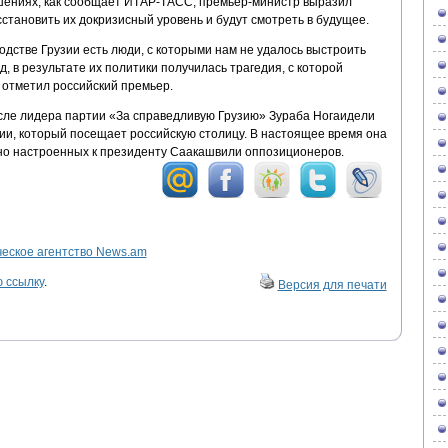
ошениях, как сообщает ИТАР-ТАСС, премьер-министр выразил
сстановить их докризисный уровень и будут смотреть в будущее.
одстве Грузии есть люди, с которыми нам не удалось выстроить
д, в результате их политики получилась трагедия, с которой
 отметил российский премьер.
сле лидера партии «За справедливую Грузию» Зураба Ногаидели
ии, который посещает российскую столицу. В настоящее время она
но настроенных к президенту Саакашвили оппозиционеров.
ское агентство News.am
 ссылку
.
Версия для печати