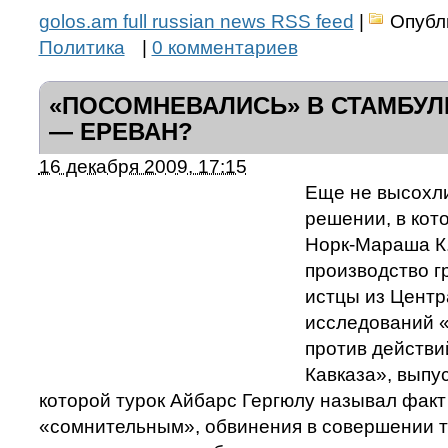
golos.am full russian news RSS feed
|
Опубл
Политика
|
0 комментариев
«ПОСОМНЕВАЛИСЬ» В СТАМБУЛ
— ЕРЕВАН?
16 декабря 2009, 17:15
Еще не высохл
решении, в кот
Норк-Мараша К
производство г
истцы из Центр
исследований 
против действи
Кавказа», выпус
которой турок Айбарс Гергюлу называл факт
«сомнительным», обвинения в совершении т