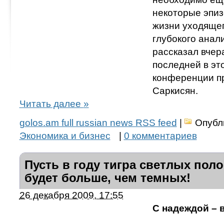
некоторые эпи
жизни уходящег
глубокого анал
рассказал вчер
последней в это
конференции п
Саркисян.
Читать далее
»
golos.am full russian news RSS feed
|
Опубл
Экономика и бизнес
|
0 комментариев
Пусть в году тигра светлых пол
будет больше, чем темных!
26 декабря 2009, 17:55
С надеждой – в