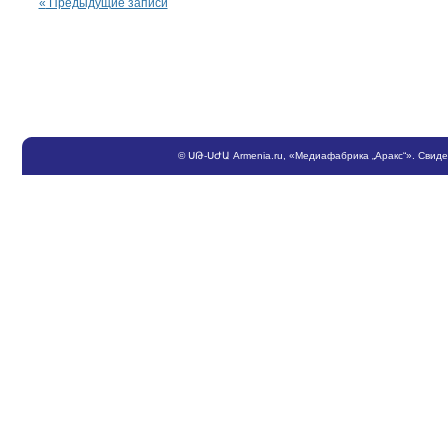
«
Предыдущие записи
©
ՍԹ
-
ՍԺԱ
Armenia.ru
, «Медиафабрика „Аракс“». Свид