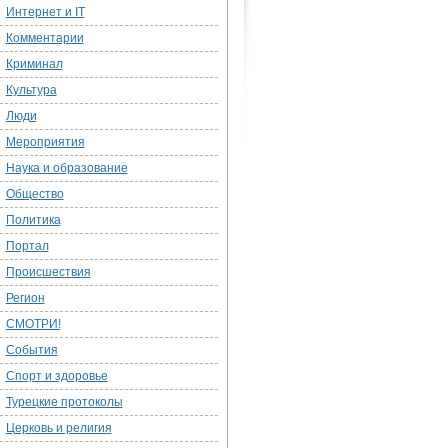
Интернет и IT
Комментарии
Криминал
Культура
Люди
Мероприятия
Наука и образование
Общество
Политика
Портал
Происшествия
Регион
СМОТРИ!
События
Спорт и здоровье
Турецкие протоколы
Церковь и религия