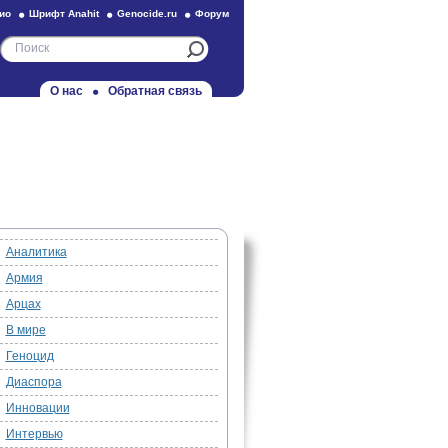
ио
Шрифт Anahit
Genocide.ru
Форум
О нас
Обратная связь
Аналитика
Армия
Арцах
В мире
Геноцид
Диаспора
Инновации
Интервью