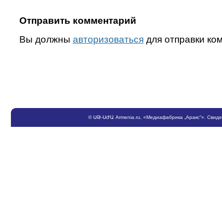
Отправить комментарий
Вы должны
авторизоваться
для отправки ко
©
ՍԹ
-
ՍԺԱ
Armenia.ru
, «Медиафабрика „Аракс“». Свид