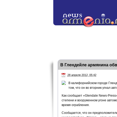
В Глендейле армянина об
28 апреля 2012, 05:42
В калифорнийском городе Гленд
том, что он во вторник угнал а
Как сообщает «Glendale News-Press
степени и вооруженном угоне автомо
время ограбления.
Сообщается, что он предположитель