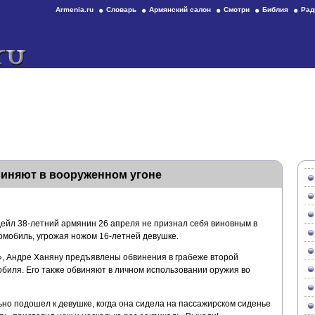
Armenia.ru
Словарь
Армянский салон
Смотри
Библия
Рад
виняют в вооруженном угоне
ейл 38-летний армянин 26 апреля не признал себя виновным в
втомобиль, угрожая ножом 16-летней девушке.
», Андре Ханяну предъявлены обвинения в грабеже второй
биля. Его также обвиняют в личном использовании оружия во
но подошел к девушке, когда она сидела на пассажирском сиденье