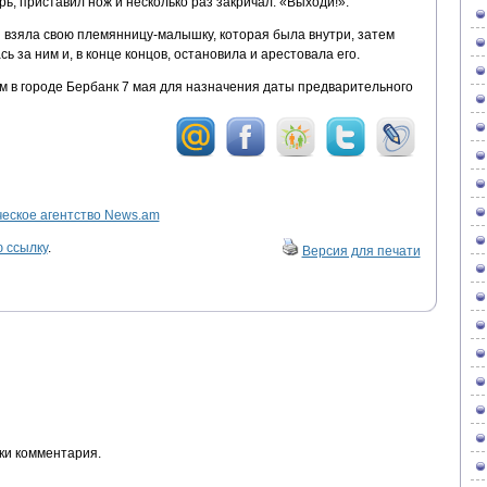
ь, приставил нож и несколько раз закричал: «Выходи!».
взяла свою племянницу-малышку, которая была внутри, затем
ь за ним и, в конце концов, остановила и арестовала его.
м в городе Бербанк 7 мая для назначения даты предварительного
ское агентство News.am
 ссылку
.
Версия для печати
ки комментария.