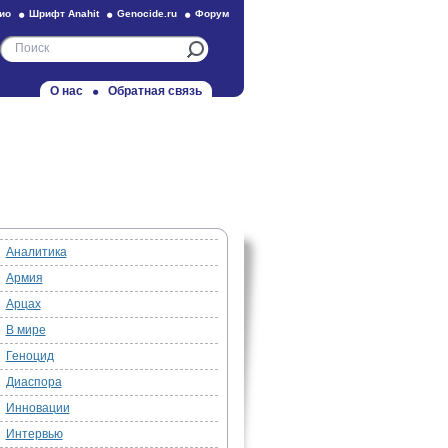
ио
Шрифт Anahit
Genocide.ru
Форум
О нас
Обратная связь
Аналитика
Армия
Арцах
В мире
Геноцид
Диаспора
Инновации
Интервью