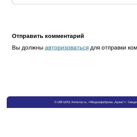
Отправить комментарий
Вы должны
авторизоваться
для отправки ко
©
ՍԹ
-
ՍԺԱ
Armenia.ru
, «Медиафабрика „Аракс“». Свид