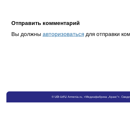
Отправить комментарий
Вы должны
авторизоваться
для отправки ко
©
ՍԹ
-
ՍԺԱ
Armenia.ru
, «Медиафабрика „Аракс“». Свид